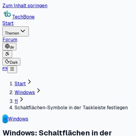
Zum Inhalt springen
TechBone
Start
Themen
Forum
de
Dark
Start
Windows
11
Schaltflächen-Symbole in der Taskleiste festlegen
Windows
Windows: Schaltflächen in der