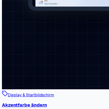
Display & Startbildschirm
Akzentfarbe ändern