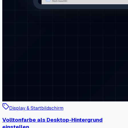
Display & Startbildschirm
Volltonfarbe als Desktop-Hintergrund
einstellen