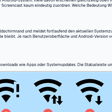
Android-System, viele davon erscheinen gleichzeitig oben in
r Screencast kaum eindeutig zuordnen. Welche Bedeutung W
Bildschirmrand und meldet fortlaufend den aktuellen Systemz
le bleibt. Je nach Benutzeroberfläche und Android-Version v
ownloads wie Apps oder Systemupdates. Die Statusleiste un