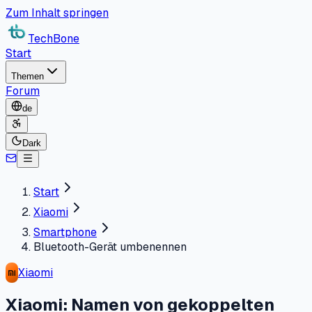
Zum Inhalt springen
TechBone
Start
Themen
Forum
de
Dark
Start
Xiaomi
Smartphone
Bluetooth-Gerät umbenennen
Xiaomi
Xiaomi: Namen von gekoppelten