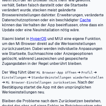
Wenn sich der Mi Browser nicht mehr wie gewohnt
verhält, Seiten falsch darstellt oder die Startseite
verändert wurde, stecken meist geänderte
Browsereinstellungen dahinter. Erweiterungen, veränderte
Datenschutzoptionen oder ein beschädigter
Cache
können das Verhalten der App beeinflussen, ohne dass ein
Update oder eine Neuinstallation nötig wäre.
Xiaomi bietet in
HyperOS
und MIUI eine eigene Funktion,
um den Mi Browser direkt auf die Werkseinstellungen
zurückzusetzen. Dabei werden individuelle Anpassungen
wie Startseite, Suchmaschine oder Anzeigeoptionen
gelöscht, während Lesezeichen und gespeicherte
Zugangsdaten in der Regel unberührt bleiben.
Der Weg führt über
➔
➔
Mi Browser-App öffnen
Profil
➔
Einstellungen
Standardeinstellungen wiederherstellen
➔
. Nach der
Mi Browser-Einstellungen zurücksetzen
Bestätigung startet die App mit den ursprünglichen
Werkseinstellungen neu.
Bleiben die Probleme nach dem Zurücksetzen bestehen,
deutet das eher auf einen Fehler im Betriebssystem oder