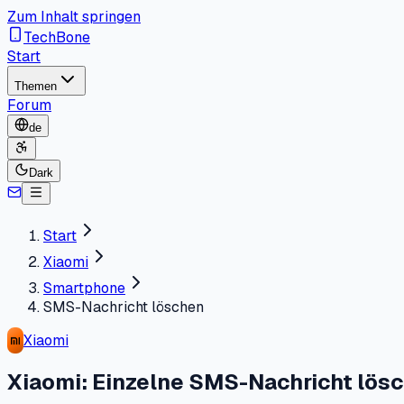
Zum Inhalt springen
TechBone
Start
Themen
Forum
de
Dark
Start
Xiaomi
Smartphone
SMS-Nachricht löschen
Xiaomi
Xiaomi: Einzelne SMS-Nachricht lös