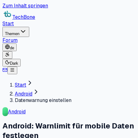
Zum Inhalt springen
TechBone
Start
Themen
Forum
de
Dark
Start
Android
Datenwarnung einstellen
Android
Android: Warnlimit für mobile Daten
festlegen