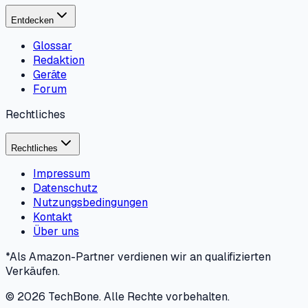
Entdecken
Glossar
Redaktion
Geräte
Forum
Rechtliches
Rechtliches
Impressum
Datenschutz
Nutzungsbedingungen
Kontakt
Über uns
*Als Amazon-Partner verdienen wir an qualifizierten
Verkäufen.
©
2026
TechBone.
Alle Rechte vorbehalten.