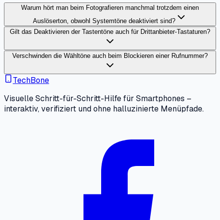
Warum hört man beim Fotografieren manchmal trotzdem einen
Auslöserton, obwohl Systemtöne deaktiviert sind?
Gilt das Deaktivieren der Tastentöne auch für Drittanbieter-Tastaturen?
Verschwinden die Wähltöne auch beim Blockieren einer Rufnummer?
TechBone
Visuelle Schritt-für-Schritt-Hilfe für Smartphones –
interaktiv, verifiziert und ohne halluzinierte Menüpfade.