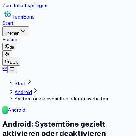
Zum Inhalt springen
TechBone
Start
Themen
Forum
de
Dark
Start
Android
Systemtöne einschalten oder ausschalten
Android
Android: Systemtöne gezielt
aktivieren oder deaktivieren