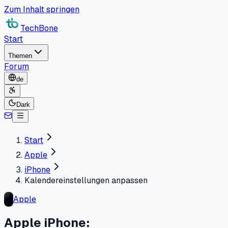
Zum Inhalt springen
TechBone
Start
Themen
Forum
de
Dark
Start
Apple
iPhone
Kalendereinstellungen anpassen
Apple
Apple iPhone: