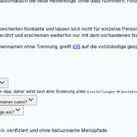
utomatisch die neue Reihenfolge, ohne dass Nummern, Fotos
speicherten Kontakte und lassen sich nicht für einzelne Pers
erührt und erscheinen weiterhin nur mit dem vorhandenen N
rmennamen ohne Trennung, greift
iOS
auf die vollständige ges
te-App, daher wirkt sich eine Änderung unter
➔
Einstellungen
Kontakt
ornamen zuerst?
nge aus?
iv, verifiziert und ohne halluzinierte Menüpfade.