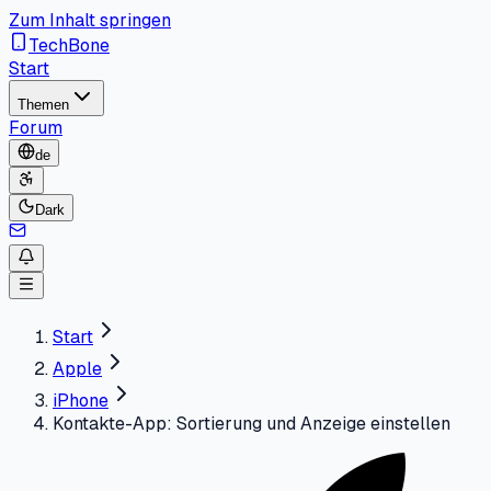
Zum Inhalt springen
TechBone
Start
Themen
Forum
de
Dark
Start
Apple
iPhone
Kontakte-App: Sortierung und Anzeige einstellen