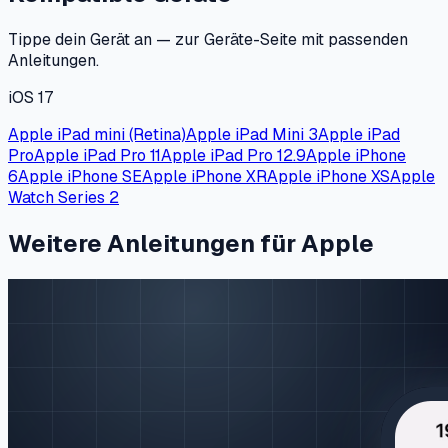
Tippe dein Gerät an — zur Geräte-Seite mit passenden
Anleitungen.
iOS 17
Apple iPad mini (Retina)
Apple iPad Mini 3
Apple iPad
Pro
Apple iPad Pro 11
Apple iPad Pro 12.9
Apple iPhone
6
Apple iPhone SE
Apple iPhone XR
Apple iPhone XS
Apple
Watch Series 2
Weitere Anleitungen für Apple