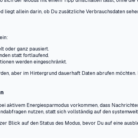
wo sich der Modus mit einem Tipp umschalten lässt, ohne die
d liegt allein darin, ob Du zusätzliche Verbrauchsdaten sehe
ein:
t oder ganz pausiert.
den statt fortlaufend.
ktionen werden eingeschränkt.
werden, aber im Hintergrund dauerhaft Daten abrufen möchte
en
s bei aktivem Energiesparmodus vorkommen, dass Nachrichten
ndabfragen nutzen, statt sich vollständig auf den systemwei
rzer Blick auf den Status des Modus, bevor Du auf eine ausb