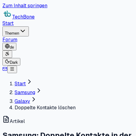
Zum Inhalt springen
TechBone
Start
Themen
Forum
de
Dark
Start
Samsung
Galaxy
Doppelte Kontakte löschen
Artikel
Samsung: Doppelte Kontakte in der