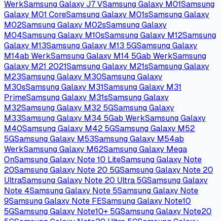
Werk
Samsung Galaxy J7 V
Samsung Galaxy M01
Samsung
Galaxy M01 Core
Samsung Galaxy M01s
Samsung Galaxy
M02
Samsung Galaxy M02s
Samsung Galaxy
M04
Samsung Galaxy M10s
Samsung Galaxy M12
Samsung
Galaxy M13
Samsung Galaxy M13 5G
Samsung Galaxy
M14
ab Werk
Samsung Galaxy M14 5G
ab Werk
Samsung
Galaxy M21 2021
Samsung Galaxy M21s
Samsung Galaxy
M23
Samsung Galaxy M30
Samsung Galaxy
M30s
Samsung Galaxy M31
Samsung Galaxy M31
Prime
Samsung Galaxy M31s
Samsung Galaxy
M32
Samsung Galaxy M32 5G
Samsung Galaxy
M33
Samsung Galaxy M34 5G
ab Werk
Samsung Galaxy
M40
Samsung Galaxy M42 5G
Samsung Galaxy M52
5G
Samsung Galaxy M53
Samsung Galaxy M54
ab
Werk
Samsung Galaxy M62
Samsung Galaxy Mega
On
Samsung Galaxy Note 10 Lite
Samsung Galaxy Note
20
Samsung Galaxy Note 20 5G
Samsung Galaxy Note 20
Ultra
Samsung Galaxy Note 20 Ultra 5G
Samsung Galaxy
Note 4
Samsung Galaxy Note 5
Samsung Galaxy Note
9
Samsung Galaxy Note FE
Samsung Galaxy Note10
5G
Samsung Galaxy Note10+ 5G
Samsung Galaxy Note20