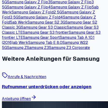
5G
Samsung Galaxy Z Flip3
Samsung Galaxy Z Flip3
5G
Samsung Galaxy Z Flip4
Samsung Galaxy Z Flip5
ab
Werk
Samsung Galaxy Z Fold2 5G
Samsung Galaxy Z
Fold3 5G
Samsung Galaxy Z Fold4
Samsung Galaxy Z
Fold5
ab Werk
Samsung Gear S2 3G
Samsung Gear S2
Classic 3G
Samsung Gear S3 Classic
Samsung Gear S3
Classic LTE
Samsung Gear S3 frontier
Samsung Gear S3
frontier LTE
Samsung Gear Sport
Samsung Tab A 10.1
(2016)
ab Werk
Samsung Tab E 8.0
Samsung W22
5G
Samsung Z
Samsung Z3
Samsung Z3 Corporate
Weitere Anleitungen für Samsung
Anrufe & Nachrichten
Rufnummer unterdrücken oder anzeigen
Anleitung öffnen