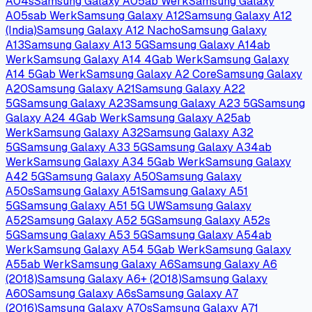
A04s
Samsung Galaxy A05
ab Werk
Samsung Galaxy
A05s
ab Werk
Samsung Galaxy A12
Samsung Galaxy A12
(India)
Samsung Galaxy A12 Nacho
Samsung Galaxy
A13
Samsung Galaxy A13 5G
Samsung Galaxy A14
ab
Werk
Samsung Galaxy A14 4G
ab Werk
Samsung Galaxy
A14 5G
ab Werk
Samsung Galaxy A2 Core
Samsung Galaxy
A20
Samsung Galaxy A21
Samsung Galaxy A22
5G
Samsung Galaxy A23
Samsung Galaxy A23 5G
Samsung
Galaxy A24 4G
ab Werk
Samsung Galaxy A25
ab
Werk
Samsung Galaxy A32
Samsung Galaxy A32
5G
Samsung Galaxy A33 5G
Samsung Galaxy A34
ab
Werk
Samsung Galaxy A34 5G
ab Werk
Samsung Galaxy
A42 5G
Samsung Galaxy A50
Samsung Galaxy
A50s
Samsung Galaxy A51
Samsung Galaxy A51
5G
Samsung Galaxy A51 5G UW
Samsung Galaxy
A52
Samsung Galaxy A52 5G
Samsung Galaxy A52s
5G
Samsung Galaxy A53 5G
Samsung Galaxy A54
ab
Werk
Samsung Galaxy A54 5G
ab Werk
Samsung Galaxy
A55
ab Werk
Samsung Galaxy A6
Samsung Galaxy A6
(2018)
Samsung Galaxy A6+ (2018)
Samsung Galaxy
A60
Samsung Galaxy A6s
Samsung Galaxy A7
(2016)
Samsung Galaxy A70s
Samsung Galaxy A71