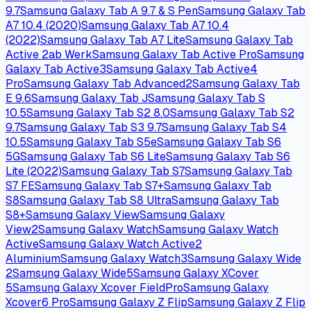
9.7
Samsung Galaxy Tab A 9.7 & S Pen
Samsung Galaxy Tab
A7 10.4 (2020)
Samsung Galaxy Tab A7 10.4
(2022)
Samsung Galaxy Tab A7 Lite
Samsung Galaxy Tab
Active 2
ab Werk
Samsung Galaxy Tab Active Pro
Samsung
Galaxy Tab Active3
Samsung Galaxy Tab Active4
Pro
Samsung Galaxy Tab Advanced2
Samsung Galaxy Tab
E 9.6
Samsung Galaxy Tab J
Samsung Galaxy Tab S
10.5
Samsung Galaxy Tab S2 8.0
Samsung Galaxy Tab S2
9.7
Samsung Galaxy Tab S3 9.7
Samsung Galaxy Tab S4
10.5
Samsung Galaxy Tab S5e
Samsung Galaxy Tab S6
5G
Samsung Galaxy Tab S6 Lite
Samsung Galaxy Tab S6
Lite (2022)
Samsung Galaxy Tab S7
Samsung Galaxy Tab
S7 FE
Samsung Galaxy Tab S7+
Samsung Galaxy Tab
S8
Samsung Galaxy Tab S8 Ultra
Samsung Galaxy Tab
S8+
Samsung Galaxy View
Samsung Galaxy
View2
Samsung Galaxy Watch
Samsung Galaxy Watch
Active
Samsung Galaxy Watch Active2
Aluminium
Samsung Galaxy Watch3
Samsung Galaxy Wide
2
Samsung Galaxy Wide5
Samsung Galaxy XCover
5
Samsung Galaxy Xcover FieldPro
Samsung Galaxy
Xcover6 Pro
Samsung Galaxy Z Flip
Samsung Galaxy Z Flip