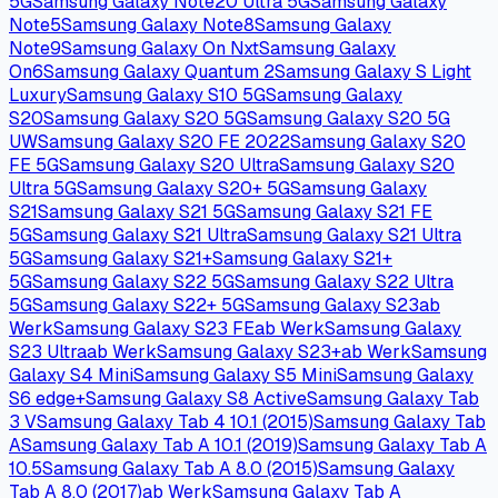
5G
Samsung Galaxy Note20 Ultra 5G
Samsung Galaxy
Note5
Samsung Galaxy Note8
Samsung Galaxy
Note9
Samsung Galaxy On Nxt
Samsung Galaxy
On6
Samsung Galaxy Quantum 2
Samsung Galaxy S Light
Luxury
Samsung Galaxy S10 5G
Samsung Galaxy
S20
Samsung Galaxy S20 5G
Samsung Galaxy S20 5G
UW
Samsung Galaxy S20 FE 2022
Samsung Galaxy S20
FE 5G
Samsung Galaxy S20 Ultra
Samsung Galaxy S20
Ultra 5G
Samsung Galaxy S20+ 5G
Samsung Galaxy
S21
Samsung Galaxy S21 5G
Samsung Galaxy S21 FE
5G
Samsung Galaxy S21 Ultra
Samsung Galaxy S21 Ultra
5G
Samsung Galaxy S21+
Samsung Galaxy S21+
5G
Samsung Galaxy S22 5G
Samsung Galaxy S22 Ultra
5G
Samsung Galaxy S22+ 5G
Samsung Galaxy S23
ab
Werk
Samsung Galaxy S23 FE
ab Werk
Samsung Galaxy
S23 Ultra
ab Werk
Samsung Galaxy S23+
ab Werk
Samsung
Galaxy S4 Mini
Samsung Galaxy S5 Mini
Samsung Galaxy
S6 edge+
Samsung Galaxy S8 Active
Samsung Galaxy Tab
3 V
Samsung Galaxy Tab 4 10.1 (2015)
Samsung Galaxy Tab
A
Samsung Galaxy Tab A 10.1 (2019)
Samsung Galaxy Tab A
10.5
Samsung Galaxy Tab A 8.0 (2015)
Samsung Galaxy
Tab A 8.0 (2017)
ab Werk
Samsung Galaxy Tab A