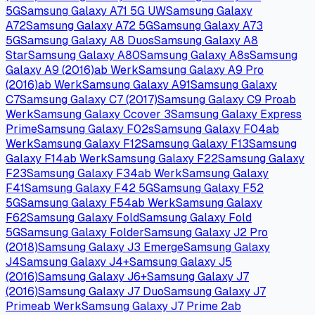
5G
Samsung Galaxy A71 5G UW
Samsung Galaxy
A72
Samsung Galaxy A72 5G
Samsung Galaxy A73
5G
Samsung Galaxy A8 Duos
Samsung Galaxy A8
Star
Samsung Galaxy A80
Samsung Galaxy A8s
Samsung
Galaxy A9 (2016)
ab Werk
Samsung Galaxy A9 Pro
(2016)
ab Werk
Samsung Galaxy A91
Samsung Galaxy
C7
Samsung Galaxy C7 (2017)
Samsung Galaxy C9 Pro
ab
Werk
Samsung Galaxy Ccover 3
Samsung Galaxy Express
Prime
Samsung Galaxy F02s
Samsung Galaxy F04
ab
Werk
Samsung Galaxy F12
Samsung Galaxy F13
Samsung
Galaxy F14
ab Werk
Samsung Galaxy F22
Samsung Galaxy
F23
Samsung Galaxy F34
ab Werk
Samsung Galaxy
F41
Samsung Galaxy F42 5G
Samsung Galaxy F52
5G
Samsung Galaxy F54
ab Werk
Samsung Galaxy
F62
Samsung Galaxy Fold
Samsung Galaxy Fold
5G
Samsung Galaxy Folder
Samsung Galaxy J2 Pro
(2018)
Samsung Galaxy J3 Emerge
Samsung Galaxy
J4
Samsung Galaxy J4+
Samsung Galaxy J5
(2016)
Samsung Galaxy J6+
Samsung Galaxy J7
(2016)
Samsung Galaxy J7 Duo
Samsung Galaxy J7
Prime
ab Werk
Samsung Galaxy J7 Prime 2
ab