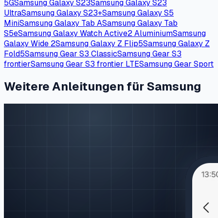
5G
Samsung Galaxy S23
Samsung Galaxy S23
Ultra
Samsung Galaxy S23+
Samsung Galaxy S5
Mini
Samsung Galaxy Tab A
Samsung Galaxy Tab
S5e
Samsung Galaxy Watch Active2 Aluminium
Samsung
Galaxy Wide 2
Samsung Galaxy Z Flip5
Samsung Galaxy Z
Fold5
Samsung Gear S3 Classic
Samsung Gear S3
frontier
Samsung Gear S3 frontier LTE
Samsung Gear Sport
Weitere Anleitungen für Samsung