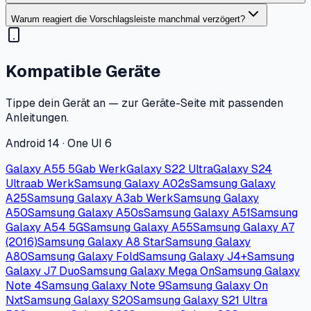
Warum reagiert die Vorschlagsleiste manchmal verzögert?
Kompatible Geräte
Tippe dein Gerät an — zur Geräte-Seite mit passenden
Anleitungen.
Android 14 · One UI 6
Galaxy A55 5G
ab Werk
Galaxy S22 Ultra
Galaxy S24
Ultra
ab Werk
Samsung Galaxy A02s
Samsung Galaxy
A25
Samsung Galaxy A3
ab Werk
Samsung Galaxy
A50
Samsung Galaxy A50s
Samsung Galaxy A51
Samsung
Galaxy A54 5G
Samsung Galaxy A55
Samsung Galaxy A7
(2016)
Samsung Galaxy A8 Star
Samsung Galaxy
A80
Samsung Galaxy Fold
Samsung Galaxy J4+
Samsung
Galaxy J7 Duo
Samsung Galaxy Mega On
Samsung Galaxy
Note 4
Samsung Galaxy Note 9
Samsung Galaxy On
Nxt
Samsung Galaxy S20
Samsung Galaxy S21 Ultra