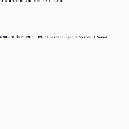
t über das falsche Gerät läuft.
hl musst du manuell unter
➔
➔
Einstellungen
System
Sound