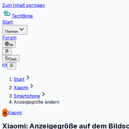
Zum Inhalt springen
TechBone
Start
Themen
Forum
de
Dark
Start
Xiaomi
Smartphone
Anzeigegröße ändern
Xiaomi
Xiaomi: Anzeigegröße auf dem Bilds