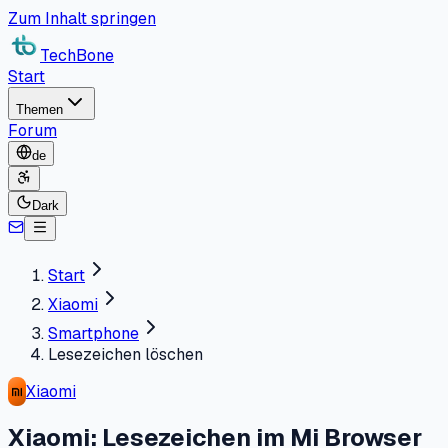
Zum Inhalt springen
TechBone
Start
Themen
Forum
de
Dark
Start
Xiaomi
Smartphone
Lesezeichen löschen
Xiaomi
Xiaomi: Lesezeichen im Mi Browser