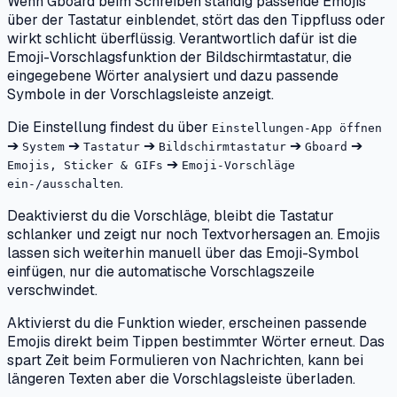
Wenn Gboard beim Schreiben ständig passende Emojis
über der Tastatur einblendet, stört das den Tippfluss oder
wirkt schlicht überflüssig. Verantwortlich dafür ist die
Emoji-Vorschlagsfunktion der Bildschirmtastatur, die
eingegebene Wörter analysiert und dazu passende
Symbole in der Vorschlagsleiste anzeigt.
Die Einstellung findest du über
Einstellungen-App öffnen
➔
➔
➔
➔
➔
System
Tastatur
Bildschirmtastatur
Gboard
➔
Emojis, Sticker & GIFs
Emoji-Vorschläge
.
ein-/ausschalten
Deaktivierst du die Vorschläge, bleibt die Tastatur
schlanker und zeigt nur noch Textvorhersagen an. Emojis
lassen sich weiterhin manuell über das Emoji-Symbol
einfügen, nur die automatische Vorschlagszeile
verschwindet.
Aktivierst du die Funktion wieder, erscheinen passende
Emojis direkt beim Tippen bestimmter Wörter erneut. Das
spart Zeit beim Formulieren von Nachrichten, kann bei
längeren Texten aber die Vorschlagsleiste überladen.