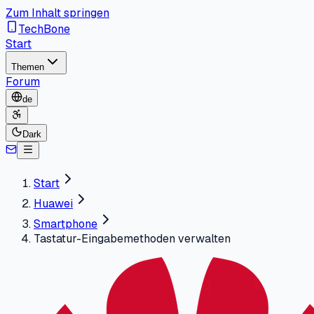
Zum Inhalt springen
TechBone
Start
Themen
Forum
de
Dark
Start
Huawei
Smartphone
Tastatur-Eingabemethoden verwalten