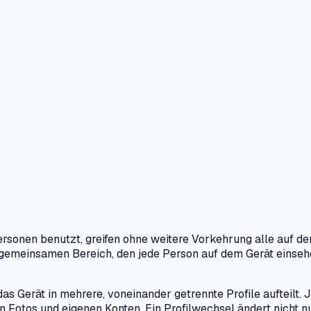
sonen benutzt, greifen ohne weitere Vorkehrung alle auf de
gemeinsamen Bereich, den jede Person auf dem Gerät einsehen
 Gerät in mehrere, voneinander getrennte Profile aufteilt. Je
en Fotos und eigenen Konten. Ein Profilwechsel ändert nicht 