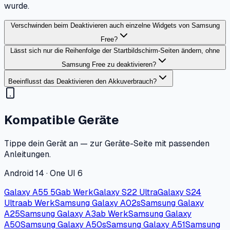
wurde.
Verschwinden beim Deaktivieren auch einzelne Widgets von Samsung
Free?
Lässt sich nur die Reihenfolge der Startbildschirm-Seiten ändern, ohne
Samsung Free zu deaktivieren?
Beeinflusst das Deaktivieren den Akkuverbrauch?
Kompatible Geräte
Tippe dein Gerät an — zur Geräte-Seite mit passenden
Anleitungen.
Android 14 · One UI 6
Galaxy A55 5G
ab Werk
Galaxy S22 Ultra
Galaxy S24
Ultra
ab Werk
Samsung Galaxy A02s
Samsung Galaxy
A25
Samsung Galaxy A3
ab Werk
Samsung Galaxy
A50
Samsung Galaxy A50s
Samsung Galaxy A51
Samsung