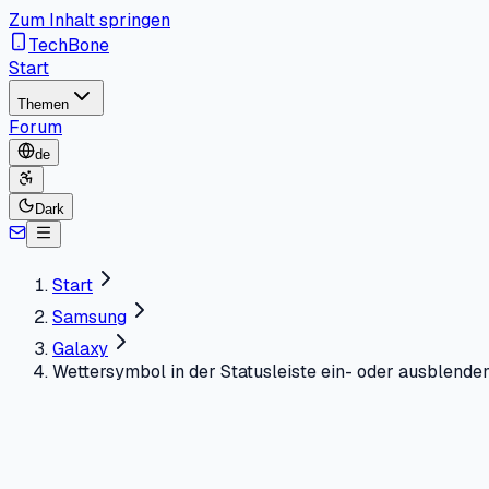
Zum Inhalt springen
TechBone
Start
Themen
Forum
de
Dark
Start
Samsung
Galaxy
Wettersymbol in der Statusleiste ein- oder ausblende