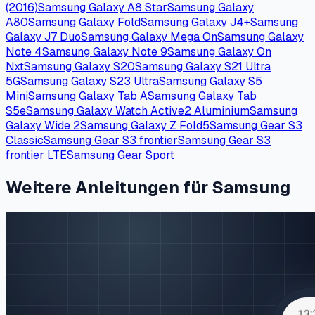
(2016)
Samsung Galaxy A8 Star
Samsung Galaxy
A80
Samsung Galaxy Fold
Samsung Galaxy J4+
Samsung
Galaxy J7 Duo
Samsung Galaxy Mega On
Samsung Galaxy
Note 4
Samsung Galaxy Note 9
Samsung Galaxy On
Nxt
Samsung Galaxy S20
Samsung Galaxy S21 Ultra
5G
Samsung Galaxy S23 Ultra
Samsung Galaxy S5
Mini
Samsung Galaxy Tab A
Samsung Galaxy Tab
S5e
Samsung Galaxy Watch Active2 Aluminium
Samsung
Galaxy Wide 2
Samsung Galaxy Z Fold5
Samsung Gear S3
Classic
Samsung Gear S3 frontier
Samsung Gear S3
frontier LTE
Samsung Gear Sport
Weitere Anleitungen für Samsung