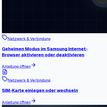
Netzwerk & Verbindung
Geheimen Modus im Samsung Internet-
Browser aktivieren oder deaktivieren
Anleitung öffnen
Netzwerk & Verbindung
SIM-Karte einlegen oder wechseln
Anleitung öffnen