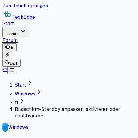
Zum Inhalt springen
TechBone
Start
Themen
Forum
de
Dark
Start
Windows
11
Bildschirm-Standby anpassen, aktivieren oder
deaktivieren
Windows