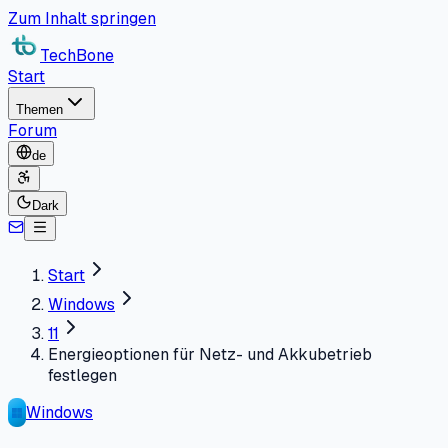
Zum Inhalt springen
TechBone
Start
Themen
Forum
de
Dark
Start
Windows
11
Energieoptionen für Netz- und Akkubetrieb
festlegen
Windows