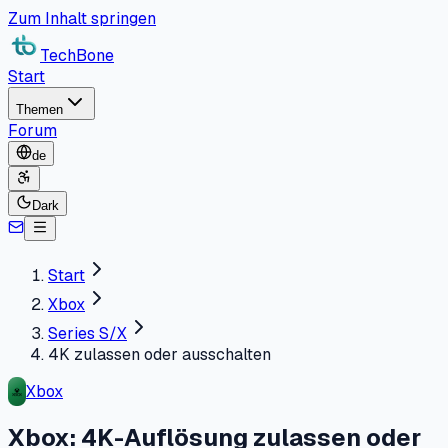
Zum Inhalt springen
TechBone
Start
Themen
Forum
de
Dark
Start
Xbox
Series S/X
4K zulassen oder ausschalten
Xbox
Xbox: 4K-Auflösung zulassen oder