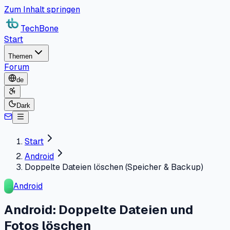
Zum Inhalt springen
TechBone
Start
Themen
Forum
de
Dark
Start
Android
Doppelte Dateien löschen (Speicher & Backup)
Android
Android: Doppelte Dateien und
Fotos löschen