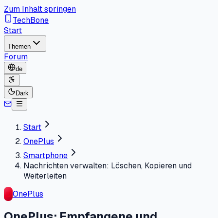
Zum Inhalt springen
TechBone
Start
Themen
Forum
de
Dark
Start
OnePlus
Smartphone
Nachrichten verwalten: Löschen, Kopieren und
Weiterleiten
OnePlus
OnePlus: Empfangene und