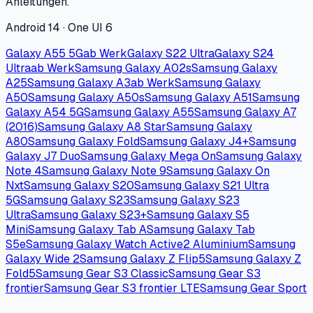
Anleitungen.
Android 14 · One UI 6
Galaxy A55 5G
ab Werk
Galaxy S22 Ultra
Galaxy S24
Ultra
ab Werk
Samsung Galaxy A02s
Samsung Galaxy
A25
Samsung Galaxy A3
ab Werk
Samsung Galaxy
A50
Samsung Galaxy A50s
Samsung Galaxy A51
Samsung
Galaxy A54 5G
Samsung Galaxy A55
Samsung Galaxy A7
(2016)
Samsung Galaxy A8 Star
Samsung Galaxy
A80
Samsung Galaxy Fold
Samsung Galaxy J4+
Samsung
Galaxy J7 Duo
Samsung Galaxy Mega On
Samsung Galaxy
Note 4
Samsung Galaxy Note 9
Samsung Galaxy On
Nxt
Samsung Galaxy S20
Samsung Galaxy S21 Ultra
5G
Samsung Galaxy S23
Samsung Galaxy S23
Ultra
Samsung Galaxy S23+
Samsung Galaxy S5
Mini
Samsung Galaxy Tab A
Samsung Galaxy Tab
S5e
Samsung Galaxy Watch Active2 Aluminium
Samsung
Galaxy Wide 2
Samsung Galaxy Z Flip5
Samsung Galaxy Z
Fold5
Samsung Gear S3 Classic
Samsung Gear S3
frontier
Samsung Gear S3 frontier LTE
Samsung Gear Sport