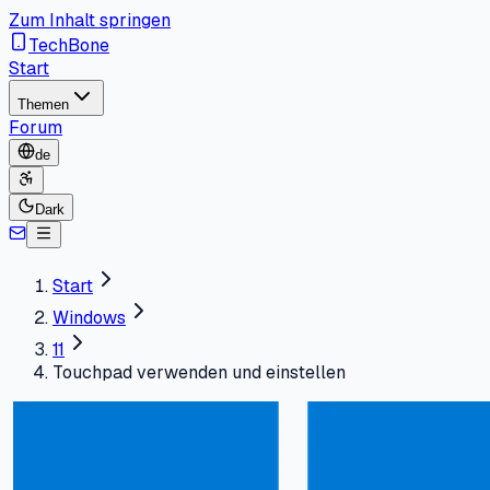
Zum Inhalt springen
TechBone
Start
Themen
Forum
de
Dark
Start
Windows
11
Touchpad verwenden und einstellen