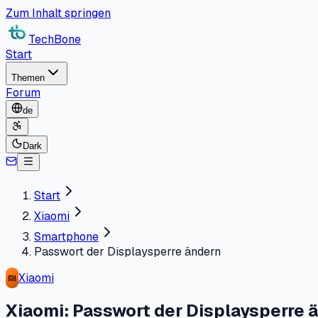
Zum Inhalt springen
TechBone
Start
Themen
Forum
de
Dark
Start
Xiaomi
Smartphone
Passwort der Displaysperre ändern
Xiaomi
Xiaomi: Passwort der Displaysperre 