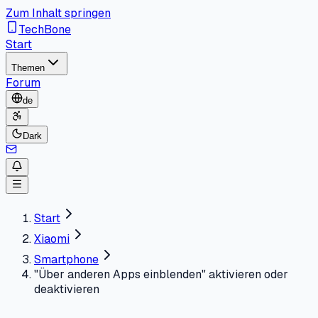
Zum Inhalt springen
TechBone
Start
Themen
Forum
de
Dark
Start
Xiaomi
Smartphone
"Über anderen Apps einblenden" aktivieren oder
deaktivieren