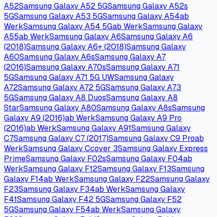
ursprünglichen Ort und müssen bei Bedarf manuell über
die Galerie-App verschoben werden.
Ist die SD-Karte langsam oder beschädigt, kann das
Speichern von Fotos und Videos verzögert wirken oder
fehlschlagen. In diesem Fall ist ein Wechsel zurück auf
internen Speicher sinnvoller als das Ändern weiterer
Kameraeinstellungen.
Beim Entfernen der SD-Karte greift die Kamera
automatisch wieder auf den internen Speicher zurück,
sodass keine Aufnahmen verloren gehen.
Häufige Fragen
Warum steht die Option ‚Speicherort‘ in der Kamera-App nicht zur
Auswahl?
Die Auswahl erscheint nur, wenn eine SD-Karte eingelegt
und korrekt formatiert ist. Prüfe unter den Speicher-
Einstellungen des Geräts, ob die Karte erkannt wird.