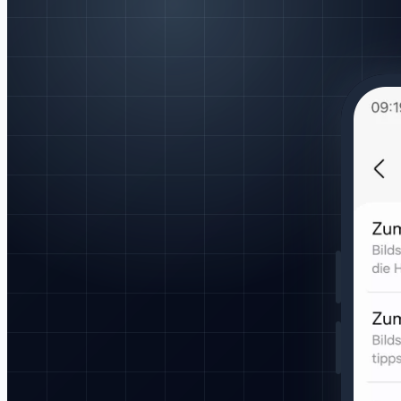
5G
Samsung Galaxy Note20 Ultra 5G
Samsung Galaxy
Note5
Samsung Galaxy Note8
Samsung Galaxy
Note9
Samsung Galaxy On Nxt
Samsung Galaxy
On6
Samsung Galaxy Quantum 2
Samsung Galaxy S Light
Luxury
Samsung Galaxy S10 5G
Samsung Galaxy
S20
Samsung Galaxy S20 5G
Samsung Galaxy S20 5G
UW
Samsung Galaxy S20 FE 2022
Samsung Galaxy S20
FE 5G
Samsung Galaxy S20 Ultra
Samsung Galaxy S20
Ultra 5G
Samsung Galaxy S20+ 5G
Samsung Galaxy
S21
Samsung Galaxy S21 5G
Samsung Galaxy S21 FE
5G
Samsung Galaxy S21 Ultra
Samsung Galaxy S21 Ultra
5G
Samsung Galaxy S21+
Samsung Galaxy S21+
5G
Samsung Galaxy S22 5G
Samsung Galaxy S22 Ultra
5G
Samsung Galaxy S22+ 5G
Samsung Galaxy S23
ab
Werk
Samsung Galaxy S23 FE
ab Werk
Samsung Galaxy
S23 Ultra
ab Werk
Samsung Galaxy S23+
ab Werk
Samsung
Galaxy S4 Mini
Samsung Galaxy S5 Mini
Samsung Galaxy
S6 edge+
Samsung Galaxy S8 Active
Samsung Galaxy Tab
3 V
Samsung Galaxy Tab 4 10.1 (2015)
Samsung Galaxy Tab
A
Samsung Galaxy Tab A 10.1 (2019)
Samsung Galaxy Tab A
10.5
Samsung Galaxy Tab A 8.0 (2015)
Samsung Galaxy
Tab A 8.0 (2017)
ab Werk
Samsung Galaxy Tab A