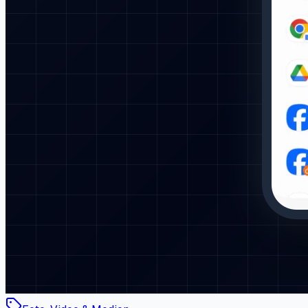
Foto, Video & Medien
Screenshot: Handkanten-Geste aktivieren
oder deaktivieren
Anleitung öffnen
Foto, Video & Medien
Fotos in Alben nach Datum sortieren
Anleitung öffnen