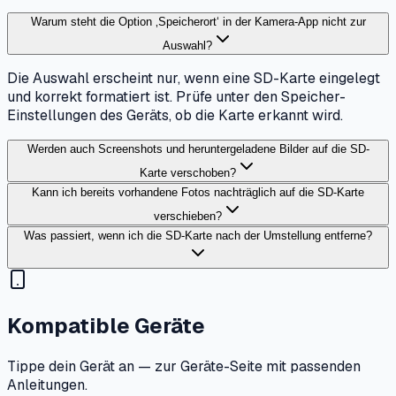
App
öffnen
1
/
4
Zurück
Weiter
Scrollen oder Buttons nutzen für den nächsten Schritt
Feedback
War die Anleitung korrekt?
Hilf anderen: Bestätige den Pfad oder melde ein Problem.
Ja, korrekt
Nein
103
Bestätigungen
Das Forum hat diesen Pfad verifiziert