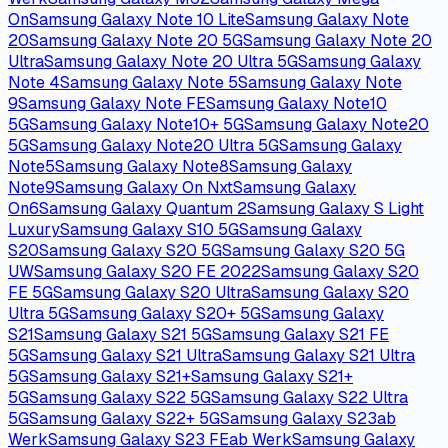
A04s
Samsung Galaxy A05
ab Werk
Samsung Galaxy
A05s
ab Werk
Samsung Galaxy A12
Samsung Galaxy A12
(India)
Samsung Galaxy A12 Nacho
Samsung Galaxy
A13
Samsung Galaxy A13 5G
Samsung Galaxy A14
ab
Werk
Samsung Galaxy A14 4G
ab Werk
Samsung Galaxy
A14 5G
ab Werk
Samsung Galaxy A2 Core
Samsung Galaxy
A20
Samsung Galaxy A21
Samsung Galaxy A22
5G
Samsung Galaxy A23
Samsung Galaxy A23 5G
Samsung
Galaxy A24 4G
ab Werk
Samsung Galaxy A25
ab
Werk
Samsung Galaxy A32
Samsung Galaxy A32
5G
Samsung Galaxy A33 5G
Samsung Galaxy A34
ab
Werk
Samsung Galaxy A34 5G
ab Werk
Samsung Galaxy
A42 5G
Samsung Galaxy A50
Samsung Galaxy
A50s
Samsung Galaxy A51
Samsung Galaxy A51
5G
Samsung Galaxy A51 5G UW
Samsung Galaxy
A52
Samsung Galaxy A52 5G
Samsung Galaxy A52s
5G
Samsung Galaxy A53 5G
Samsung Galaxy A54
ab
Werk
Samsung Galaxy A54 5G
ab Werk
Samsung Galaxy
A55
ab Werk
Samsung Galaxy A6
Samsung Galaxy A6
(2018)
Samsung Galaxy A6+ (2018)
Samsung Galaxy
A60
Samsung Galaxy A6s
Samsung Galaxy A7
(2016)
Samsung Galaxy A70s
Samsung Galaxy A71