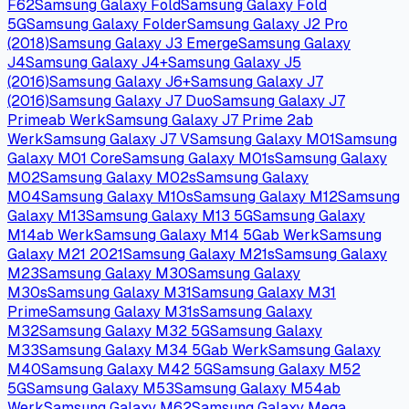
Werden auch Screenshots und heruntergeladene Bilder auf die SD-
Karte verschoben?
Kann ich bereits vorhandene Fotos nachträglich auf die SD-Karte
verschieben?
Was passiert, wenn ich die SD-Karte nach der Umstellung entferne?
Kompatible Geräte
Tippe dein Gerät an — zur Geräte-Seite mit passenden
Anleitungen.
Android 13 · One UI 5
Galaxy S22 Ultra
Samsung Galaxy A Quantum
Samsung
Galaxy A01 Core
Samsung Galaxy A02
Samsung Galaxy
A02s
Samsung Galaxy A03
Samsung Galaxy A03
Core
Samsung Galaxy A03s
Samsung Galaxy