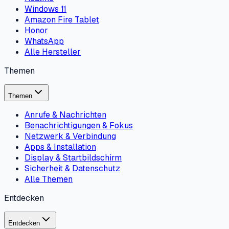
Visuelle Schritt-für-Schritt-Hilfe für Smartphones –
interaktiv, verifiziert und ohne halluzinierte Menüpfade.