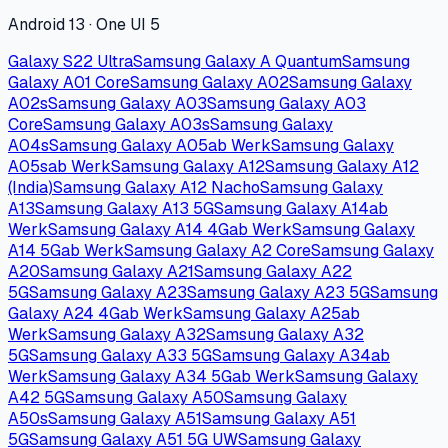
Anzeige
Samsung
Kamera-Speicherort ändern
auf
Samsung
Samsung-Kameras speichern Aufnahmen standardmäßig
im internen Speicher, auch wenn eine SD-Karte eingelegt
ist. Diese Voreinstellung schützt vor Datenverlust bei
defekten oder entfernten Karten, sorgt aber dafür, dass der
interne Speicher schneller voll wird.
Über
➔
➔
➔
Kamera-App öffnen
Einstellungen
Speicherort
legst du fest, ob Fotos, Videos und andere Medien
Wählen
künftig auf der SD-Karte abgelegt werden. Die Option
erscheint in
One UI
5 nur, wenn eine SD-Karte formatiert
und erkannt wurde.
Die Einstellung gilt ausschließlich für neue Aufnahmen.
Bereits gespeicherte Fotos bleiben an ihrem