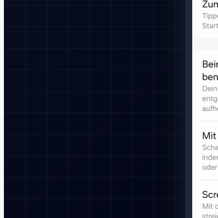
9.7
Samsung Galaxy Tab A 9.7 & S Pen
Samsung Galaxy Tab
A7 10.4 (2020)
Samsung Galaxy Tab A7 10.4
(2022)
Samsung Galaxy Tab A7 Lite
Samsung Galaxy Tab
Active 2
ab Werk
Samsung Galaxy Tab Active Pro
Samsung
Galaxy Tab Active3
Samsung Galaxy Tab Active4
Pro
Samsung Galaxy Tab Advanced2
Samsung Galaxy Tab
E 9.6
Samsung Galaxy Tab J
Samsung Galaxy Tab S
10.5
Samsung Galaxy Tab S2 8.0
Samsung Galaxy Tab S2
9.7
Samsung Galaxy Tab S3 9.7
Samsung Galaxy Tab S4
10.5
Samsung Galaxy Tab S5e
Samsung Galaxy Tab S6
5G
Samsung Galaxy Tab S6 Lite
Samsung Galaxy Tab S6
Lite (2022)
Samsung Galaxy Tab S7
Samsung Galaxy Tab
S7 FE
Samsung Galaxy Tab S7+
Samsung Galaxy Tab
S8
Samsung Galaxy Tab S8 Ultra
Samsung Galaxy Tab
S8+
Samsung Galaxy View
Samsung Galaxy
View2
Samsung Galaxy Watch
Samsung Galaxy Watch
Active
Samsung Galaxy Watch Active2
Aluminium
Samsung Galaxy Watch3
Samsung Galaxy Wide
2
Samsung Galaxy Wide5
Samsung Galaxy XCover
5
Samsung Galaxy Xcover FieldPro
Samsung Galaxy
Xcover6 Pro
Samsung Galaxy Z Flip
Samsung Galaxy Z Flip