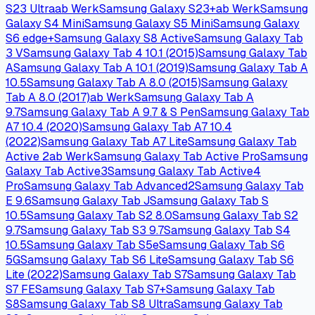
5G
Samsung Galaxy A71 5G UW
Samsung Galaxy
A72
Samsung Galaxy A72 5G
Samsung Galaxy A73
5G
Samsung Galaxy A8 Duos
Samsung Galaxy A8
Star
Samsung Galaxy A80
Samsung Galaxy A8s
Samsung
Galaxy A9 (2016)
ab Werk
Samsung Galaxy A9 Pro
(2016)
ab Werk
Samsung Galaxy A91
Samsung Galaxy
C7
Samsung Galaxy C7 (2017)
Samsung Galaxy C9 Pro
ab
Werk
Samsung Galaxy Ccover 3
Samsung Galaxy Express
Prime
Samsung Galaxy F02s
Samsung Galaxy F04
ab
Werk
Samsung Galaxy F12
Samsung Galaxy F13
Samsung
Galaxy F14
ab Werk
Samsung Galaxy F22
Samsung Galaxy
F23
Samsung Galaxy F34
ab Werk
Samsung Galaxy
F41
Samsung Galaxy F42 5G
Samsung Galaxy F52
5G
Samsung Galaxy F54
ab Werk
Samsung Galaxy
F62
Samsung Galaxy Fold
Samsung Galaxy Fold
5G
Samsung Galaxy Folder
Samsung Galaxy J2 Pro
(2018)
Samsung Galaxy J3 Emerge
Samsung Galaxy
J4
Samsung Galaxy J4+
Samsung Galaxy J5
(2016)
Samsung Galaxy J6+
Samsung Galaxy J7
(2016)
Samsung Galaxy J7 Duo
Samsung Galaxy J7
Prime
ab Werk
Samsung Galaxy J7 Prime 2
ab