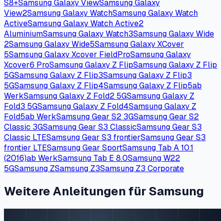
Werk
Samsung Galaxy J7 V
Samsung Galaxy M01
Samsung
Galaxy M01 Core
Samsung Galaxy M01s
Samsung Galaxy
M02
Samsung Galaxy M02s
Samsung Galaxy
M04
Samsung Galaxy M10s
Samsung Galaxy M12
Samsung
Galaxy M13
Samsung Galaxy M13 5G
Samsung Galaxy
M14
ab Werk
Samsung Galaxy M14 5G
ab Werk
Samsung
Galaxy M21 2021
Samsung Galaxy M21s
Samsung Galaxy
M23
Samsung Galaxy M30
Samsung Galaxy
M30s
Samsung Galaxy M31
Samsung Galaxy M31
Prime
Samsung Galaxy M31s
Samsung Galaxy
M32
Samsung Galaxy M32 5G
Samsung Galaxy
M33
Samsung Galaxy M34 5G
ab Werk
Samsung Galaxy
M40
Samsung Galaxy M42 5G
Samsung Galaxy M52
5G
Samsung Galaxy M53
Samsung Galaxy M54
ab
Werk
Samsung Galaxy M62
Samsung Galaxy Mega
On
Samsung Galaxy Note 10 Lite
Samsung Galaxy Note
20
Samsung Galaxy Note 20 5G
Samsung Galaxy Note 20
Ultra
Samsung Galaxy Note 20 Ultra 5G
Samsung Galaxy
Note 4
Samsung Galaxy Note 5
Samsung Galaxy Note
9
Samsung Galaxy Note FE
Samsung Galaxy Note10
5G
Samsung Galaxy Note10+ 5G
Samsung Galaxy Note20