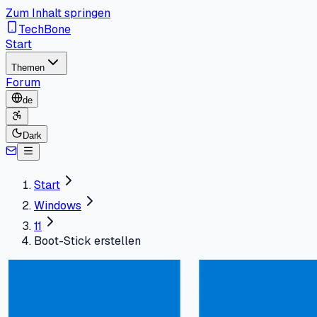
Zum Inhalt springen
TechBone
Start
Themen
Forum
de
Dark
Start
Windows
11
Boot-Stick erstellen