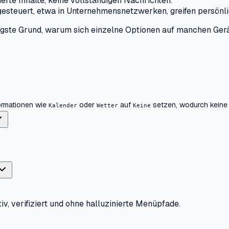
erte Inhalte, keine vollständigen Nachrichten.
 gesteuert, etwa in Unternehmensnetzwerken, greifen persönl
figste Grund, warum sich einzelne Optionen auf manchen Gerä
formationen wie
oder
auf
setzen, wodurch keine 
Kalender
Wetter
Keine
iv, verifiziert und ohne halluzinierte Menüpfade.