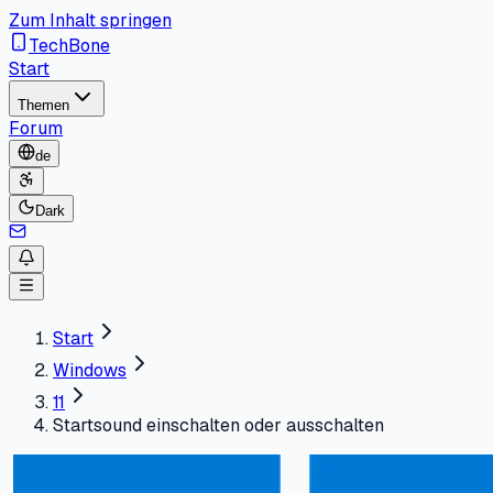
Zum Inhalt springen
TechBone
Start
Themen
Forum
de
Dark
Start
Windows
11
Startsound einschalten oder ausschalten