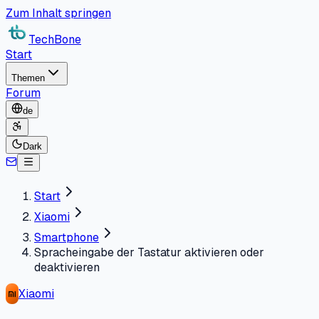
Zum Inhalt springen
TechBone
Start
Themen
Forum
de
Dark
Start
Xiaomi
Smartphone
Spracheingabe der Tastatur aktivieren oder
deaktivieren
Xiaomi